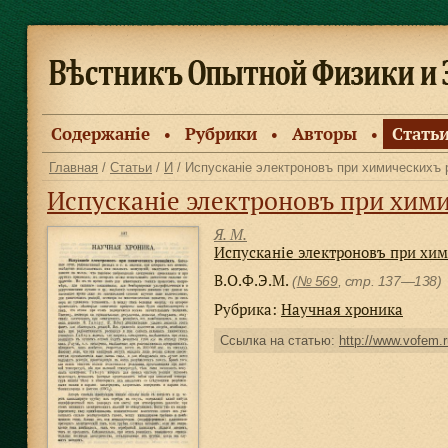
Содержанiе
Рубрики
Авторы
Стать
●
●
●
Главная
/
Статьи
/
И
/ Испусканіе электроновъ при химическихъ 
Испусканіе электроновъ при хим
Я. М.
Испусканіе электроновъ при хи
В.О.Ф.Э.М.
(
№ 569
, стр. 137—138)
Рубрика:
Научная хроника
Ссылка на статью:
http://www.vofem.r