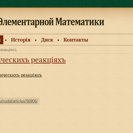
и
Исторiя
Диск
Контакты
●
●
●
реакціяхъ
ическихъ реакціяхъ
мическихъ реакціяхъ
u/ruold/articles/56906/