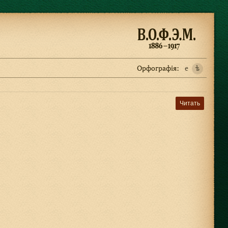
Орфографiя:
e
ѣ
Читать