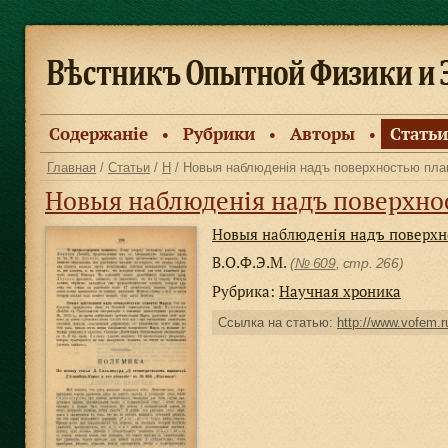
Содержанiе
Рубрики
Авторы
Статьи
●
●
●
Главная
/
Статьи
/
Н
/ Новыя наблюденія надъ поверхностью пл
Новыя наблюденія надъ поверхно
Новыя наблюденія надъ поверхн
В.О.Ф.Э.М.
(
№ 609
, стр. 266)
Рубрика:
Научная хроника
Ссылка на статью:
http://www.vofem.ru