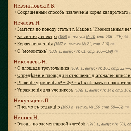
Невэнгловскiй Б.
Сокращенный способъ извлеченiя корня квадратнаго
●
(
Нечаевъ Н.
Замѣтка по поводу статьи г. Мацона "Именованныя ве
●
Къ синтезу спектра
●
(
1889
г., выпуск
№ 70
, cтр. 206—208)
Корреспонденцiя
●
(
1887
г., выпуск
№ 21
, cтр. 219)
О "моментахъ"
●
(
1889
г., выпуск
№ 81
, cтр. 166—169)
Николаевъ Н.
О площади треугольника
●
(
1890
г., выпуск
№ 108
, cтр. 227—
Опредѣленiе площади и отношенiя дiагоналей вписан
●
Рѣшенiе уравненiя x² − 2y² = ±1 в цѣлыхъ и положите
●
Упражненiя для учениковъ
●
(
1892
г., выпуск
№ 149
, cтр. 109
Никульцевъ П.
Письмо въ редакцію
●
(
1893
г., выпуск
№ 159
, cтр. 58—59)
Ниносъ Н.
Этюды по элементарной алгебрѣ
●
(
1913
г., выпуск
№ 581
, c