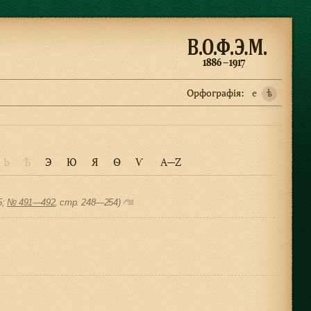
Орфографiя:
e
ѣ
Ь
Ѣ
Э
Ю
Я
Ѳ
Ѵ
A—Z
5;
№ 491—492
, cтр. 248—254)