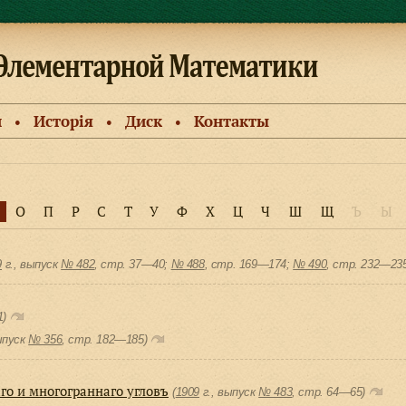
и
Исторiя
Диск
Контакты
●
●
●
О
П
Р
С
Т
У
Ф
Х
Ц
Ч
Ш
Щ
Ъ
Ы
9
г., выпуск
№ 482
, cтр. 37—40;
№ 488
, cтр. 169—174;
№ 490
, cтр. 232—23
1)
ыпуск
№ 356
, cтр. 182—185)
го и многограннаго угловъ
(
1909
г., выпуск
№ 483
, cтр. 64—65)