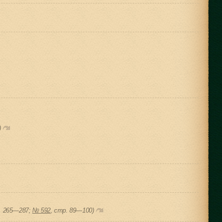
)
. 265—287;
№ 592
, cтр. 89—100)