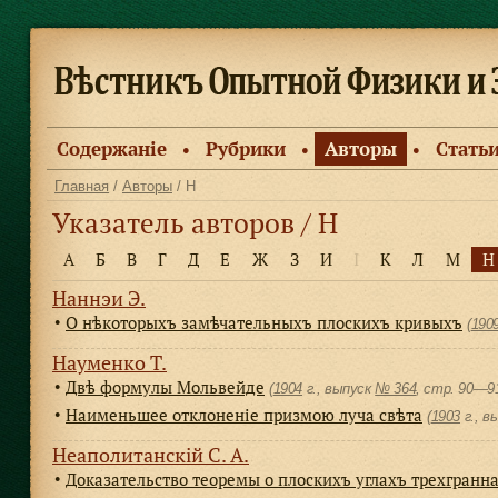
Содержанiе
Рубрики
Авторы
Стать
●
●
●
Главная
/
Авторы
/ Н
Указатель авторов / Н
А
Б
В
Г
Д
Е
Ж
З
И
І
К
Л
М
Н
Наннэи Э.
О нѣкоторыхъ замѣчательныхъ плоскихъ кривыхъ
●
(
190
Науменко Т.
Двѣ формулы Мольвейде
●
(
1904
г., выпуск
№ 364
, cтр. 90—9
Наименьшее отклоненіе призмою луча свѣта
●
(
1903
г., в
Неаполитанскiй С. А.
Доказательство теоремы о плоскихъ углахъ трехгранна
●