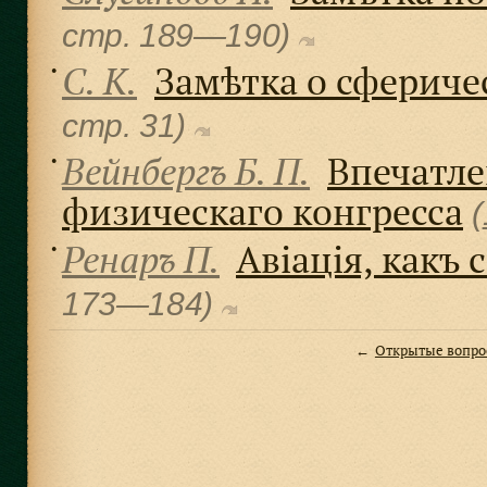
cтр. 189—190)
С. К.
Замѣтка о сфериче
●
cтр. 31)
Вейнбергъ Б. П.
Впечатле
●
физическаго конгресса
(
Ренаръ П.
Авіація, какъ 
●
173—184)
Открытые вопро