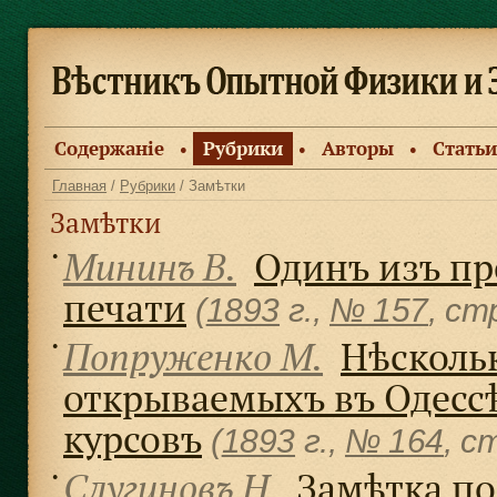
Содержанiе
Рубрики
Авторы
Статьи
●
●
●
Главная
/
Рубрики
/ Замѣтки
Замѣтки
Мининъ В.
Одинъ изъ пр
●
печати
(
1893
г.,
№ 157
, cт
Попруженко М.
Нѣскольк
●
открываемыхъ въ Одесс
курсовъ
(
1893
г.,
№ 164
, c
Слугиновъ Н.
Замѣтка по
●