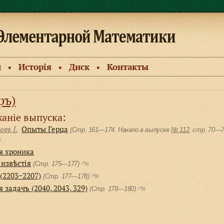
и
Исторiя
Диск
Контакты
●
●
●
ръ)
анiе выпуска:
овъ I.
Опыты Герца
(Стр. 161—174. Начало в выпуске
№ 112
, cтр. 70—
я хроника
 извѣстiя
(Стр. 175—177)
(2203−2207)
(Стр. 177—178)
 задачъ (2040, 2043, 329)
(Стр. 178—180)