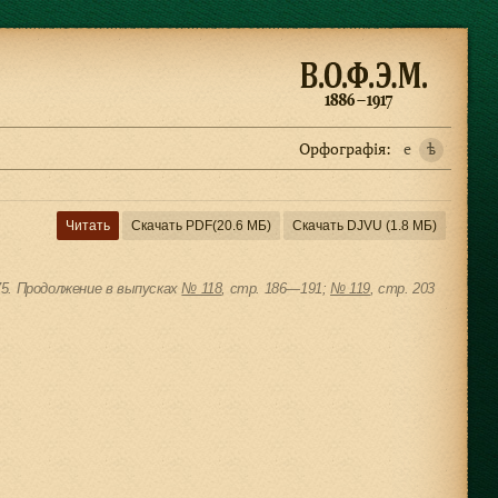
Орфографiя:
e
ѣ
Читать
Скачать PDF
(20.6 МБ)
Скачать DJVU
(1.8 МБ)
75. Продолжение в выпусках
№ 118
, cтр. 186—191;
№ 119
, cтр. 203