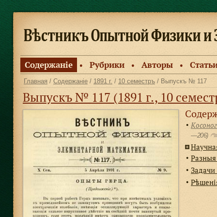
Содержанiе
Рубрики
Авторы
Стать
●
●
●
Главная
/
Содержанiе
/
1891 г.
/
10 семестръ
/ Выпускъ № 117
Выпускъ № 117 (1891 г., 10 семест
Содерж
Косоног
●
—206)
Научна
Разныя
●
Задачи 
●
Рѣшенiя
●