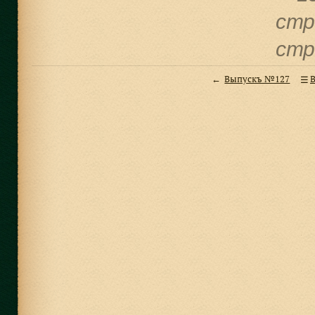
cтр
cтр
Выпускъ №127
В