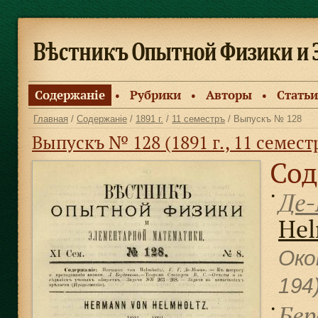
Содержанiе
Рубрики
Авторы
Статьи
●
●
●
Главная
/
Содержанiе
/
1891 г.
/
11 семестръ
/ Выпускъ № 128
Выпускъ № 128 (1891 г., 11 семест
Сод
Де-
●
Hel
Око
194
Бер
●