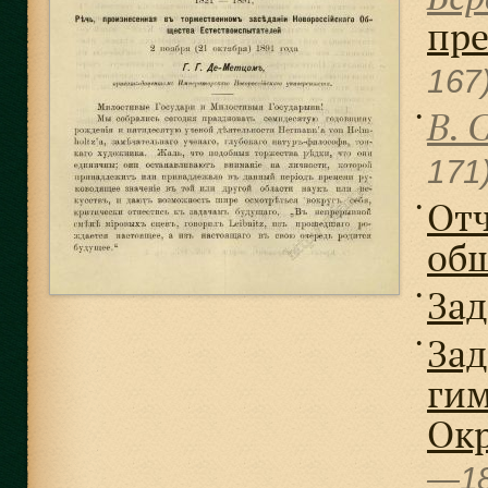
пре
167
В. С
●
171
Отч
●
об
Зад
●
Зад
●
гим
Окр
—18