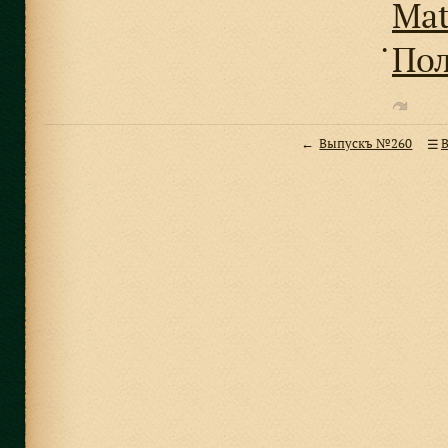
Mat
Пол
●
Выпускъ №260
В