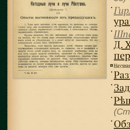
Гир
●
ура
Шпа
●
Д. 
пе
Научна
Раз
●
Зад
●
Рѣш
●
(Ст
Обз
●