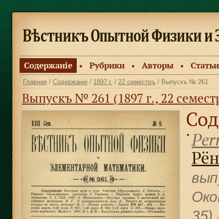
Содержанiе
Рубрики
Авторы
Статьи
●
●
●
Главная
/
Содержанiе
/
1897 г.
/
22 семестръ
/ Выпускъ № 261
Выпускъ № 261 (1897 г., 22 семест
Сод
Perr
●
Рён
вып
Око
35)