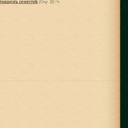
астоящемъ семестрѣ
(Стр. 32)