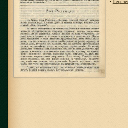
Перече
●