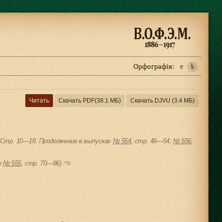
Орфографiя:
e
ѣ
Читать
Скачать PDF
(38.1 МБ)
Скачать DJVU
(3.4 МБ)
(Стр. 10—18. Продолжение в выпусках
№ 554
, cтр. 49—54;
№ 556
,
е
№ 555
, cтр. 70—86)