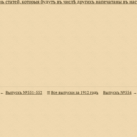
нь статей, которыя будутъ въ числѣ другихъ напечатаны въ н
Выпускъ №551-552
Все выпуски за 1912 годъ
Выпускъ №554