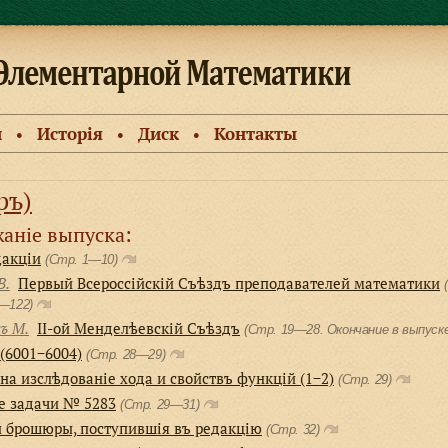
и
Исторiя
Диск
Контакты
●
●
●
ръ)
анiе выпуска:
дакцiи
(Стр. 1—10)
В.
Первый Всероссiйскiй Съѣздъ преподавателей математики
1—122)
ъ М.
II-ой Менделѣевскiй Съѣздъ
(Стр. 19—28. Окончание в выпуск
(6001−6004)
(Стр. 28—29)
на изслѣдованiе хода и свойствъ функцiй (1−2)
(Стр. 29)
е задачи № 5283
(Стр. 29—31)
и брошюры, поступившiя въ редакцiю
(Стр. 32)