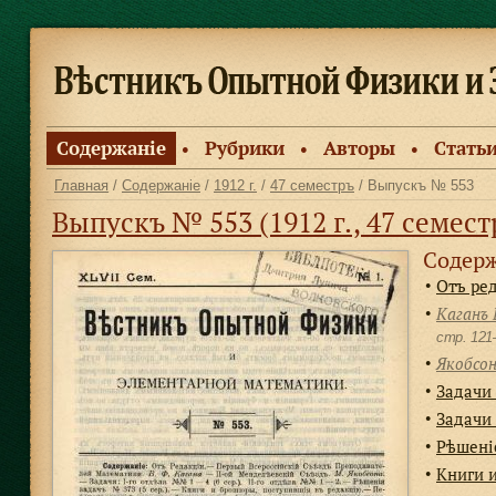
Содержанiе
Рубрики
Авторы
Стать
●
●
●
Главная
/
Содержанiе
/
1912 г.
/
47 семестръ
/ Выпускъ № 553
Выпускъ № 553 (1912 г., 47 семест
Содерж
Отъ ре
●
Каганъ 
●
cтр. 12
Якобсон
●
Задачи 
●
Задачи 
●
Рѣшенi
●
Книги 
●