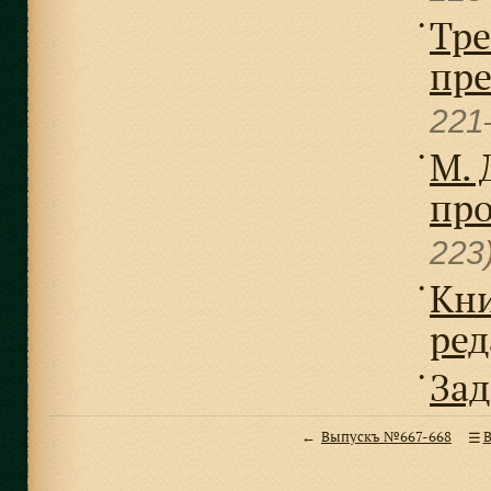
Тре
●
пре
221
М. 
●
про
223
Кни
●
ред
Зад
●
Выпускъ №667-668
В