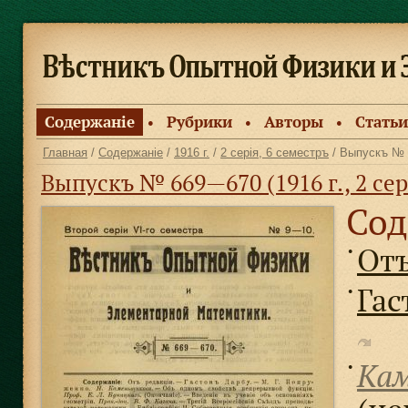
Содержанiе
Рубрики
Авторы
Статьи
●
●
●
Главная
/
Содержанiе
/
1916 г.
/
2 серiя, 6 семестръ
/ Выпускъ № 
Выпускъ № 669—670 (1916 г., 2 сер
Сод
Отъ
●
Гас
●
Кам
●