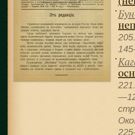
(не
Бун
●
не
205
145
Каг
●
осн
221
—1
cтр
Око
225