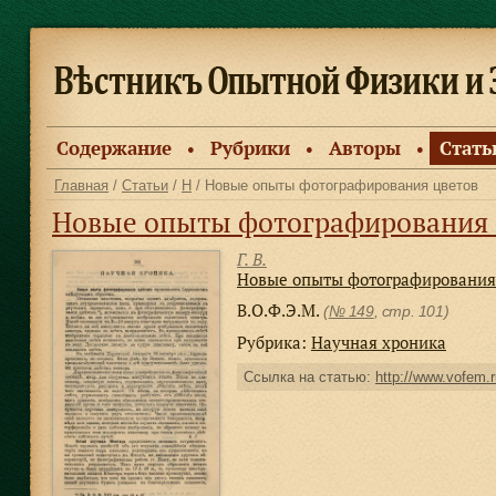
Содержание
Рубрики
Авторы
Стать
●
●
●
Главная
/
Статьи
/
Н
/ Новые опыты фотографирования цветов
Новые опыты фотографирования 
Г. В.
Новые опыты фотографирования
В.О.Ф.Э.М.
(
№ 149
, стр. 101)
Рубрика:
Научная хроника
Ссылка на статью:
http://www.vofem.r