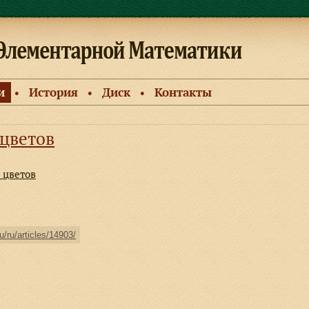
и
История
Диск
Контакты
●
●
●
цветов
 цветов
u/ru/articles/14903/