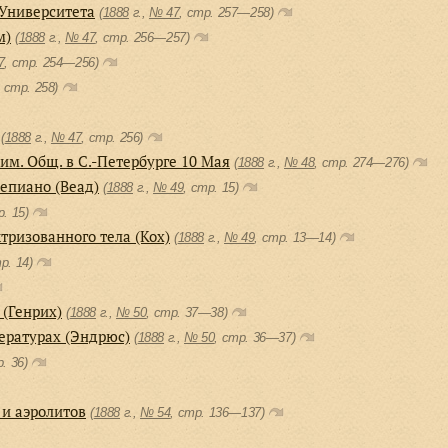
 Университета
(
1888
г.,
№ 47
, cтр. 257—258)
м)
(
1888
г.,
№ 47
, cтр. 256—257)
7
, cтр. 254—256)
, cтр. 258)
(
1888
г.,
№ 47
, cтр. 256)
им. Общ. в С.-Петербурге 10 Мая
(
1888
г.,
№ 48
, cтр. 274—276)
епиано (Веад)
(
1888
г.,
№ 49
, cтр. 15)
р. 15)
тризованного тела (Кох)
(
1888
г.,
№ 49
, cтр. 13—14)
тр. 14)
(Генрих)
(
1888
г.,
№ 50
, cтр. 37—38)
ературах (Эндрюс)
(
1888
г.,
№ 50
, cтр. 36—37)
р. 36)
 и аэролитов
(
1888
г.,
№ 54
, cтр. 136—137)