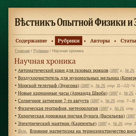
Содержание
Рубрики
Авторы
Стать
●
●
●
Главная
/
Рубрики
/ Научная хроника
Научная хроника
Автоматический кран для газовых рожков
●
(
1887
г.,
№ 25
,
Воздухоочиститель для мукомольных мельниц (Комер
●
Морской телеграф (Эдисона)
●
(
1887
г.,
№ 25
, cтр. 11—12)
Новые карманные часы (Арманда Швоба)
●
(
1887
г.,
№ 25
,
Солнечное затмение 7-го августа
●
(
1887
г.,
№ 25
, cтр. 7—8
Физическая география, метеорология
●
(
1887
г.,
№ 25
, cтр.
Химическая дорожная писчая бумага (Васильева)
●
(
1887
Электрический маятник (Карпентье)
●
(
1887
г.,
№ 25
, cтр. 
Бхм.
Влияние магнетизма на термоэлектричество вис
●