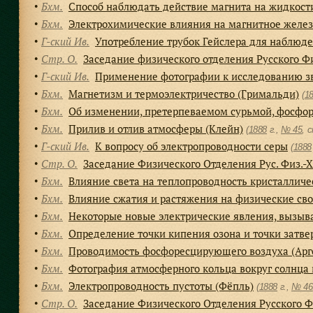
Бхм.
Способ наблюдать действие магнита на жидкост
●
Бхм.
Электрохимические влияния на магнитное желез
●
Г-ский Ив.
Употребление трубок Гейслера для наблюд
●
Стр. О.
Заседание физического отделения Русского Ф
●
Г-ский Ив.
Применение фотографии к исследованию зв
●
Бхм.
Магнетизм и термоэлектричество (Гримальди)
●
(
1
Бхм.
Об изменении, претерпеваемом сурьмой, фосфор
●
Бхм.
Прилив и отлив атмосферы (Клейн)
●
(
1888
г.,
№ 45
, 
Г-ский Ив.
К вопросу об электропроводности серы
●
(
1888
Стр. О.
Заседание Физического Отделения Рус. Физ.-Х
●
Бхм.
Влияние света на теплопроводность кристалличес
●
Бхм.
Влияние сжатия и растяжения на физические сво
●
Бхм.
Некоторые новые электрические явления, вызыв
●
Бхм.
Определение точки кипения озона и точки затве
●
Бхм.
Проводимость фосфоресцирующего воздуха (Арг
●
Бхм.
Фотография атмосферного кольца вокруг солнца в
●
Бхм.
Электропроводность пустоты (Фёпль)
●
(
1888
г.,
№ 46
Стр. О.
Заседание Физического Отделения Русского 
●