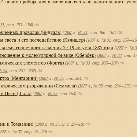
, новом приборе для измерения очень незначительного лучеи
31
, cтр. 153—154)
ешенных проволок (Бидуэль)
(
1887
г.,
№ 31
, cтр. 156—157)
м света и его последействие (Калишер)
(
1887
г.,
№ 31
, cтр. 157—15
 время солнечного затмения 7 / 19 августа 1887 года
(
1887
г.,
№ 3
отношение к молекулярной физике (Обербек)
(
1887
г.,
№ 32
, cтр. 
мических элементов (Фритц)
(
1887
г.,
№ 33
, cтр. 205—207)
№ 34
, cтр. 231—232)
ктра (Менгарини)
(
1887
г.,
№ 35
, cтр. 254)
ектрическом разряжении (Семмола)
(
1887
г.,
№ 35
, cтр. 254—255)
 и Пети (Шаль)
(
1887
г.,
№ 35
, cтр. 254)
ни и Томазини)
(
1888
г.,
№ 37
, cтр. 17—18)
1888
г.,
№ 37
, cтр. 18—20)