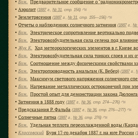
Бхм.
Предварительное сообщение о "радиомикрометре"
●
Аэролит
●
(
1887
г.,
№ 31
, cтр. 156)
Землетрясения
●
(
1887
г.,
№ 31
, cтр. 155—156)
Отчеты о наблюдениях солнечного затмения
●
(
1887
г.,
№ 
Бхм.
Электрическое сопротивление вертикально подв
●
Бхм.
Электровозбудительная сила селена под влияние
●
Жук К.
Ход метеорологических элементов в г. Киеве во
●
Бхм.
Электровозбудительная сила тонких слоев и их 
●
Бхм.
Соотношение между физическими свойствами хи
●
Бхм.
Электропроводность амальгам (К. Вебер)
●
(
1887
г.,
Бхм.
Максимум светового напряжения солнечного спе
●
Бхм.
Нагревание металлических остроконечий при эл
●
Бхм.
Простой опыт для демонстрации закона Дюлонга
●
Затмения в 1888 году
●
(
1887
г.,
№ 36
, cтр. 274—276)
Предсказания Р. Фальба
●
(
1887
г.,
№ 36
, cтр. 276—277)
Солнечные пятна
●
(
1887
г.,
№ 36
, cтр. 276)
Бхм.
Удельная теплота переохлажденной воды (Карда
●
Клоссовский
Буря 17-го декабря 1887 г. на юге России
●
(