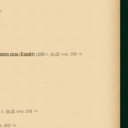
ого газа (Крафт)
(
1888
г.,
№ 58
, cтр. 230)
8
г.,
№ 58
, cтр. 228)
р. 250)