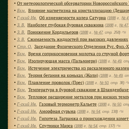
От метеорологической обсерватории Новороссийского
●
Бхм.
Влияние магнетизма на кристаллизацию (Дешар
●
Г-ский Ив.
Об изменяемости колец Сатурна
●
(
1888
г.,
№ 4
З. В.
Наиболее глубокая буровая скважина
●
(
1888
г.,
№ 47
З. В.
Понижение Кордильеров
●
(
1888
г.,
№ 47
, cтр. 258)
З. В.
Сжимаемость жидкостей при высоких давлениях
●
Стр. О.
Заседание Физического Отделения Рус. Физ.-Х
●
Бхм.
Время соприкосновения молотка со струной форт
●
Бхм.
Изолирующая масса (Пальмиери)
●
(
1888
г.,
№ 49
, cт
Бхм.
Истечение электричества из раскаленного наэлек
●
Бхм.
Теория бегания на коньках (Жоли)
●
(
1888
г.,
№ 49
, c
Бхм.
Плавление проволок (Прес)
●
(
1888
г.,
№ 50
, cтр. 38)
Бхм.
Температура в буровой скважине в Шланденбахе 
●
Бхм.
Тепловое расширение металлов при низких темп
●
Г-ский Ив.
Газовый термометр Кальете
●
(
1888
г.,
№ 50
, cт
Г-ский Ив.
Аморфная сурьма
●
(
1888
г.,
№ 54
, cтр. 138)
Г-ский Ив.
Гипотеза Лагранжа о происхождении комет
●
Г-ский Ив.
Спутники Марса
●
(
1888
г.,
№ 54
, cтр. 137)