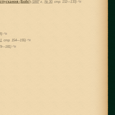
спускания (Бойс)
(
1887
г.,
№ 30
, cтр. 132—133)
8)
1
, cтр. 154—155)
179—181)