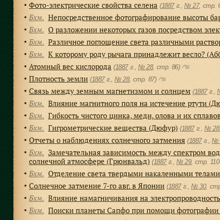
Фото-электрические свойства селена
●
(
1887
г.,
№ 27
, cтр.
Бхм.
Непосредственное фотографирование высоты ба
●
Бхм.
О разложении некоторых газов посредством элек
●
Бхм.
Различное поглощение света различными раство
●
Бхм.
К которому роду рычага принадлежит весло? (Аб
●
Атомный вес кислорода
●
(
1887
г.,
№ 28
, cтр. 86)
Плотность земли
●
(
1887
г.,
№ 28
, cтр. 87)
Связь между земным магнетизмом и солнцем
●
(
1887
г.,
Бхм.
Влияние магнитного поля на истечение ртути (Д
●
Бхм.
Гибкость чистого цинка, меди, олова и их сплавов
●
Бхм.
Гигрометрические вещества (Дюфур)
●
(
1887
г.,
№ 28
Отчеты о наблюдениях солнечного затмения
●
(
1887
г.,
№ 
Бхм.
Замечательная зависимость между спектром водя
●
солнечной атмосфере (Грюнвальд)
(
1887
г.,
№ 29
, cтр. 11
Бхм.
Отделение света твердыми накаленными телами (
●
Солнечное затмение 7-го авг. в Японии
●
(
1887
г.,
№ 30
, cт
Бхм.
Влияние намагничивания на электропроводность
●
Бхм.
Поиски планеты Сапфо при помощи фотографии 
●