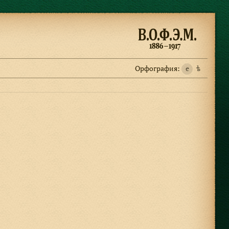
Орфография:
e
ѣ