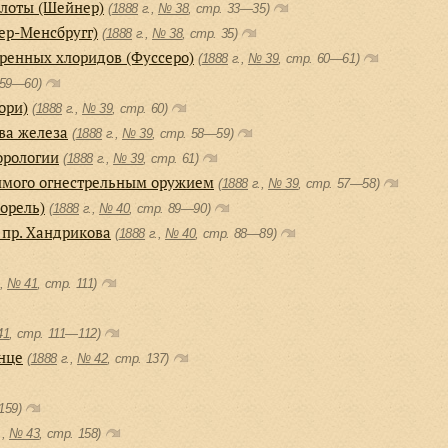
плоты (Шейнер)
(
1888
г.,
№ 38
, cтр. 33—35)
ер-Менсбругг)
(
1888
г.,
№ 38
, cтр. 35)
ренных хлоридов (Фуссеро)
(
1888
г.,
№ 39
, cтр. 60—61)
 59—60)
ори)
(
1888
г.,
№ 39
, cтр. 60)
ва железа
(
1888
г.,
№ 39
, cтр. 58—59)
орологии
(
1888
г.,
№ 39
, cтр. 61)
димого огнестрельным оружием
(
1888
г.,
№ 39
, cтр. 57—58)
орель)
(
1888
г.,
№ 40
, cтр. 89—90)
 пр. Хандрикова
(
1888
г.,
№ 40
, cтр. 88—89)
.,
№ 41
, cтр. 111)
41
, cтр. 111—112)
нце
(
1888
г.,
№ 42
, cтр. 137)
159)
.,
№ 43
, cтр. 158)