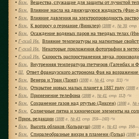
Бхм.
Вещества, служащие для защиты от лучистой те
●
Бхм.
Влияние масла на движущуюся жидкость (Фан-д
●
Бхм.
Влияние давления на электропроводность раство
●
Бхм.
К вопросу о германие (Винклер)
●
(
1888
г.,
№ 39
, cтр.
Бхм.
Осаждение водяных паров на твердых телах (Им
●
Г-ский Ив.
Влияние температуры на магнитные свойст
●
Г-ский Ив.
Некоторые приложения фотографии в мете
●
Г-ский Ив.
Скорость распространения звука, произво
●
Бхм.
Внутренняя температура глетчеров (Гагенбах и Ф
●
Ш.
Ответ французского астронома Фая на возражение
●
Бхм.
Венера и Уран (Ламп)
●
(
1888
г.,
№ 41
, cтр. 111)
Бхм.
Открытие новых малых планет в 1887 году
●
(
1888
г
Бхм.
Применение телефона
●
(
1888
г.,
№ 41
, cтр. 112)
Бхм.
Сохранение газов над ртутью (Диксен)
●
(
1888
г.,
№ 
Бхм.
Солнечные пятна и химические элементы на сол
●
Прим. редакции
●
(
1888
г.,
№ 43
, cтр. 159—160)
Бхм.
Высота облаков (Кольрауш)
●
(
1888
г.,
№ 43
, cтр. 158—
Бхм.
Спиралеобразные вихри в пламени (Гольц)
●
(
1888
г