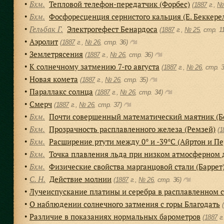
Бхм.
Тепловой телефон-передатчик (Форбес)
●
(
1887
г.,
№
Бхм.
Фосфоресценция сернистого кальция (Е. Беккере
●
Гельбак Г.
Электрогефест Бенардоса
●
(
1887
г.,
№ 25
, cтр. 1
Аэролит
●
(
1887
г.,
№ 26
, cтр. 36)
Землетрясения
●
(
1887
г.,
№ 26
, cтр. 36)
К солнечному затмению 7-го августа
●
(
1887
г.,
№ 26
, cтр. 
Новая комета
●
(
1887
г.,
№ 26
, cтр. 35)
Параллакс солнца
●
(
1887
г.,
№ 26
, cтр. 34)
Смерч
●
(
1887
г.,
№ 26
, cтр. 37)
Бхм.
Почти совершенный математический маятник (Б
●
Бхм.
Прозрачность расплавленного железа (Ремзей)
●
(
1
Бхм.
Расширение ртути между 0° и -39°С (Айртон и Пе
●
Бхм.
Точка плавления льда при низком атмосферном д
●
Бхм.
Физические свойства марганцовой стали (Баррет
●
С. Н.
Действие молнии
●
(
1887
г.,
№ 26
, cтр. 36)
Лучеиспускание платины и серебра в расплавленном 
●
О наблюдении солнечного затмения с горы Благодать
●
(
Различие в показаниях нормальных барометров
●
(
1887
г