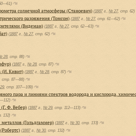
 60—61)
рометра солнечной атмосферы (Станоевич)
(
1887
г.,
№ 27
, cтр. 62)
трического разряжения (Томсон)
(
1887
г.,
№ 27
, cтр. 61—62)
рителями (Видеман)
(
1887
г.,
№ 27
, cтр. 62—63)
бат)
(
1887
г.,
№ 27
, cтр. 62)
№ 28
, cтр. 88)
юфур)
(
1887
г.,
№ 28
, cтр. 87)
 (И. Кивит)
(
1887
г.,
№ 28
, cтр. 87)
, cтр. 87—88)
29
, cтр. 107—109)
ного пара и линиями спектров водорода и кислорода, химичес
0—112)
Г. Ф. Вебер)
(
1887
г.,
№ 29
, cтр. 112—113)
р. 132)
 металлов (Гольдгаммер)
(
1887
г.,
№ 30
, cтр. 133)
(Робертс)
(
1887
г.,
№ 30
, cтр. 132)