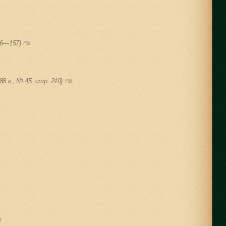
56—157)
88
г.,
№ 45
, cтр. 210)