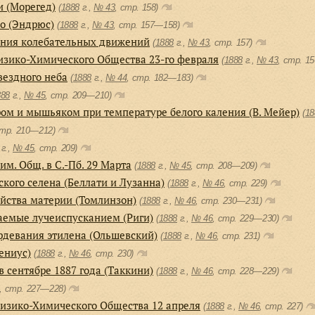
и (Морегед)
(
1888
г.,
№ 43
, cтр. 158)
о (Эндрюс)
(
1888
г.,
№ 43
, cтр. 157—158)
ения колебательных движений
(
1888
г.,
№ 43
, cтр. 157)
изико-Химического Общества 23-го февраля
(
1888
г.,
№ 43
, cтр. 1
ездного неба
(
1888
г.,
№ 44
, cтр. 182—183)
888
г.,
№ 45
, cтр. 209—210)
ом и мышьяком при температуре белого каления (В. Мейер)
(
18
cтр. 210—212)
г.,
№ 45
, cтр. 209)
им. Общ. в С.-Пб. 29 Марта
(
1888
г.,
№ 45
, cтр. 208—209)
кого селена (Беллати и Лузанна)
(
1888
г.,
№ 46
, cтр. 229)
йства материи (Томлинзон)
(
1888
г.,
№ 46
, cтр. 230—231)
аемые лучеиспусканием (Риги)
(
1888
г.,
№ 46
, cтр. 229—230)
рдевания этилена (Ольшевский)
(
1888
г.,
№ 46
, cтр. 231)
ениус)
(
1888
г.,
№ 46
, cтр. 230)
 сентябре 1887 года (Таккини)
(
1888
г.,
№ 46
, cтр. 228—229)
, cтр. 227—228)
Физико-Химического Общества 12 апреля
(
1888
г.,
№ 46
, cтр. 227)