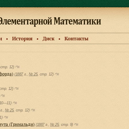
и
История
Диск
Контакты
●
●
●
 cтр. 12)
форда)
(
1887
г.,
№ 25
, cтр. 12)
 cтр. 12)
)
 10—11)
г.,
№ 25
, cтр. 12)
11)
мута (Гримальди)
(
1887
г.,
№ 25
, cтр. 9)