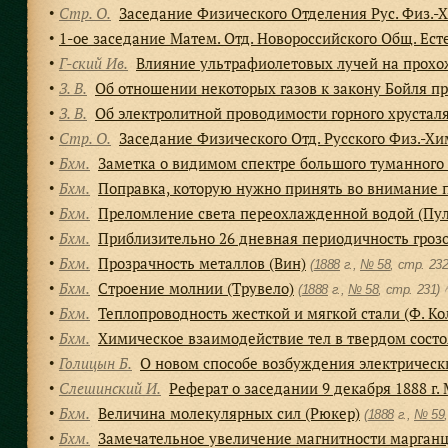
Стр. О.
Заседание Физического Отделения Рус. Физ.-Хи
●
1-ое заседание Матем. Отд. Новороссийского Общ. Ест
●
Г-ский Ив.
Влияние ультрафиолетовых лучей на прохо
●
З. В.
Об отношении некоторых газов к закону Бойля п
●
З. В.
Об электролитной проводимости горного хрустал
●
Стр. О.
Заседание Физического Отд. Русского Физ.-Хи
●
Бхм.
Заметка о видимом спектре большого туманного
●
Бхм.
Поправка, которую нужно принять во внимание п
●
Бхм.
Преломление света переохлажденной водой (Пу
●
Бхм.
Приблизительно 26 дневная периодичность грозо
●
Бхм.
Прозрачность металлов (Вин)
●
(
1888
г.,
№ 58
, cтр. 2
Бхм.
Строение молнии (Трувело)
●
(
1888
г.,
№ 58
, cтр. 231)
Бхм.
Теплопроводность жесткой и мягкой стали (Ф. К
●
Бхм.
Химическое взаимодействие тел в твердом состо
●
Голицын Б.
О новом способе возбуждения электрическ
●
Слешинский И.
Реферат о заседании 9 декабря 1888 г. 
●
Бхм.
Величина молекулярных сил (Рюкер)
●
(
1888
г.,
№ 59
Бхм.
Замечательное увеличение магнитности марганце
●