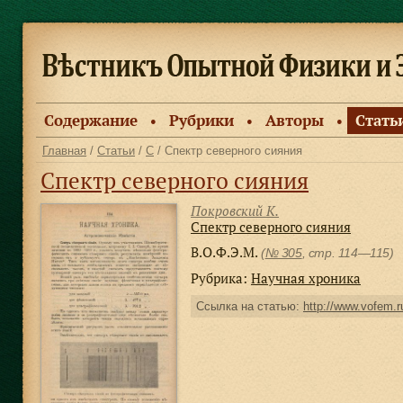
Содержание
Рубрики
Авторы
Стать
●
●
●
Главная
/
Статьи
/
С
/ Спектр северного сияния
Спектр северного сияния
Покровский К.
Спектр северного сияния
В.О.Ф.Э.М.
(
№ 305
, стр. 114—115)
Рубрика:
Научная хроника
Ссылка на статью:
http://www.vofem.ru