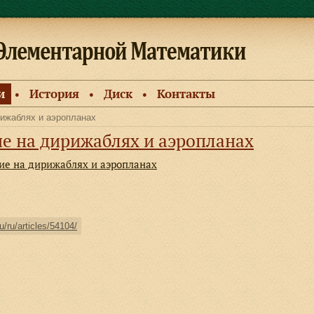
и
История
Диск
Контакты
●
●
●
ижаблях и аэропланах
е на дирижаблях и аэропланах
ие на дирижаблях и аэропланах
u/ru/articles/54104/