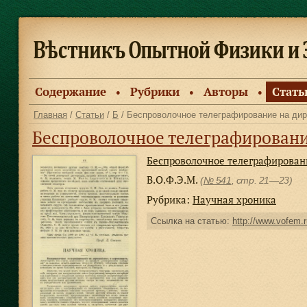
Содержание
Рубрики
Авторы
Стать
●
●
●
Главная
/
Статьи
/
Б
/ Беспроволочное телеграфирование на дир
Беспроволочное телеграфировани
Беспроволочное телеграфирован
В.О.Ф.Э.М.
(
№ 541
, стр. 21—23)
Рубрика:
Научная хроника
Ссылка на статью:
http://www.vofem.r