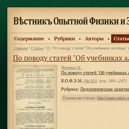
Содержание
Рубрики
Авторы
Стать
●
●
●
Главная
/
Статьи
/
П
/ По поводу статей "Об учебниках алгебры" г
По поводу статей "Об учебниках алгебры"
Чехович К.
По поводу статей "Об учебниках 
В.О.Ф.Э.М.
(
№ 203
, стр. 249—257)
Рубрика:
Педагогические заметк
Ссылка на статью:
http://www.vofem.ru