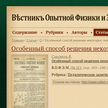
Содержание
Рубрики
Авторы
Стать
●
●
●
Главная
/
Статьи
/
О
/ Особенный способ решения некоторых гео
Особенный способ решения неко
Сикстель В.
Особенный способ решения неко
В.О.Ф.Э.М.
(
№ 213
, стр. 193—199;
Рубрика:
Педагогические замет
Ссылка на статью:
http://www.vofem.r