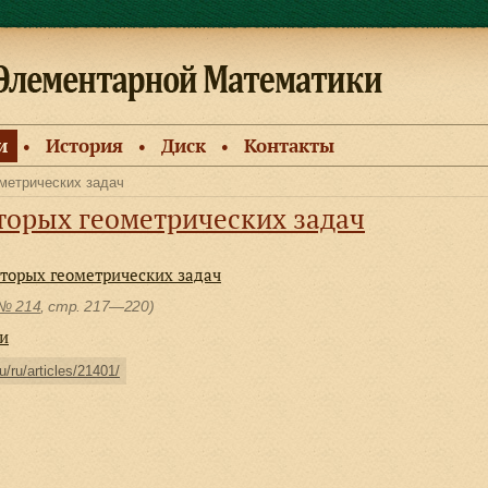
и
История
Диск
Контакты
●
●
●
метрических задач
торых геометрических задач
торых геометрических задач
№ 214
, cтр. 217—220)
ки
u/ru/articles/21401/