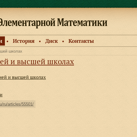
и
История
Диск
Контакты
●
●
●
сшей школах
ней и высшей школах
дней и высшей школах
ки
u/ru/articles/55501/