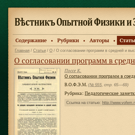
Содержание
Рубрики
Авторы
Стать
●
●
●
Главная
/
Статьи
/
О
/ О согласовании программ в средней и вы
О согласовании программ в сред
Поссе К.
О согласовании программ в сре
В.О.Ф.Э.М.
(
№ 555
, стр. 65—69)
Рубрика:
Педагогические замет
Ссылка на статью:
http://www.vofem.r