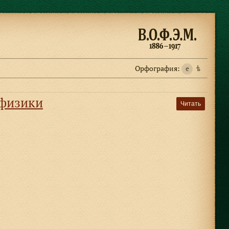
Орфография:
e
ѣ
 физики
Читать