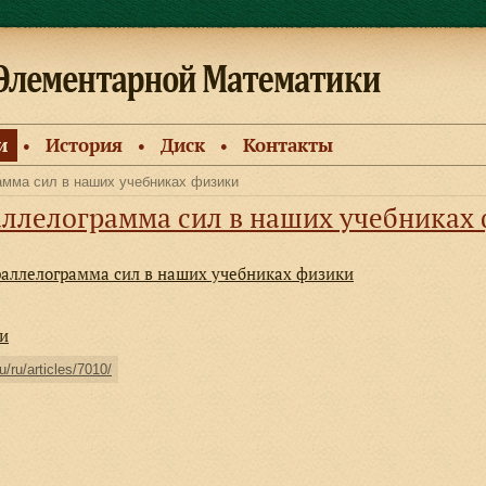
и
История
Диск
Контакты
●
●
●
амма сил в наших учебниках физики
аллелограмма сил в наших учебниках
раллелограмма сил в наших учебниках физики
ки
/ru/articles/7010/