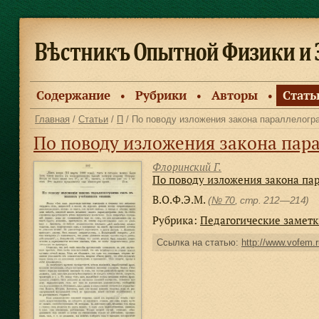
Содержание
Рубрики
Авторы
Стать
●
●
●
Главная
/
Статьи
/
П
/ По поводу изложения закона параллелогр
По поводу изложения закона пар
Флоринский Г.
По поводу изложения закона па
В.О.Ф.Э.М.
(
№ 70
, стр. 212—214)
Рубрика:
Педагогические замет
Ссылка на статью:
http://www.vofem.ru