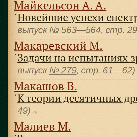
Майкельсон А. А.
Новейшие успехи спект
●
выпуск
№ 563—564
, cтр. 
Макаревский М.
Задачи на испытаниях з
●
выпуск
№ 279
, cтр. 61—62
Макашов В.
К теории десятичных др
●
49)
Малиев М.
●