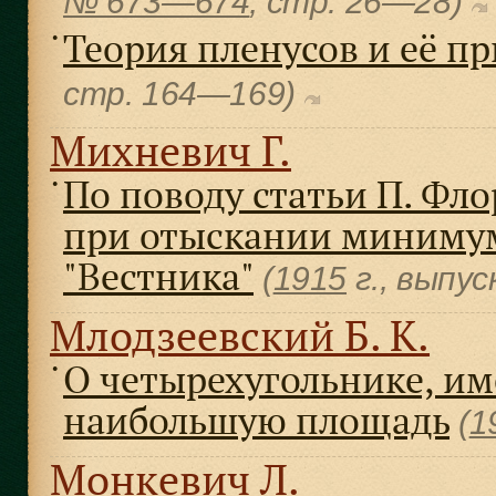
№ 673—674
, cтр. 26—28)
Теория пленусов и её п
●
cтр. 164—169)
Михневич Г.
По поводу статьи П. Фл
●
при отыскании минимум
"Вестника"
(
1915
г., выпус
Млодзеевский Б. К.
О четырехугольнике, и
●
наибольшую площадь
(
1
Монкевич Л.