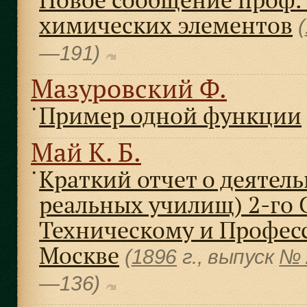
химических элементов
(
—191)
Мазуровский Ф.
Пример одной функции
●
Май К. Б.
Краткий отчет о деятель
●
реальных училищ) 2-го 
Техническому и Профес
Москве
(
1896
г., выпуск
№ 
—136)