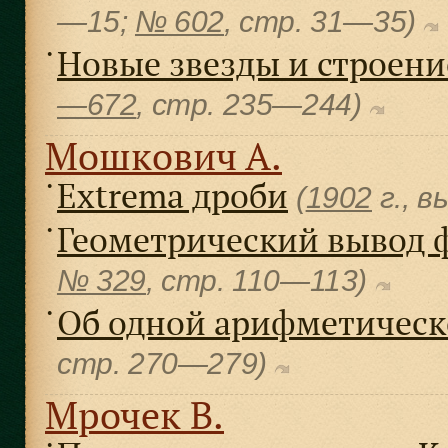
—15;
№ 602
, cтр. 31—35)
Новые звезды и строени
●
—672
, cтр. 235—244)
Мошкович А.
Extrema дроби
●
(
1902
г., в
Геометрический вывод 
●
№ 329
, cтр. 110—113)
Об одной арифметическ
●
cтр. 270—279)
Мрочек В.
●