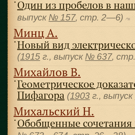
Один из пробелов в наш
●
выпуск
№ 157
, cтр. 2—6)
Минц А.
Новый вид электрическ
●
(
1915
г., выпуск
№ 637
, cтр
Михайлов В.
Геометрическое доказа
●
Пифагора
(
1903
г., выпуск
Михальский Н.
Обобщенные сочетания
●