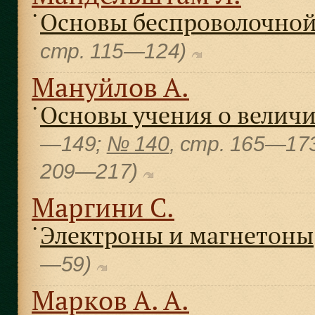
Основы беспроволочной
●
cтр. 115—124)
Мануйлов А.
Основы учения о велич
●
—149;
№ 140
, cтр. 165—17
209—217)
Маргини С.
Электроны и магнетоны
●
—59)
Марков А. А.