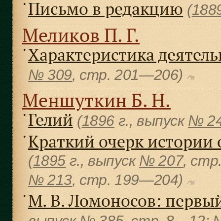
Письмо в редакцию
●
(
188
Меликов П. Г.
Характеристика деятельн
●
№ 309
, cтр. 201—206)
Меншуткин Б. Н.
Гелий
●
(
1896
г., выпуск
№ 2
Краткий очерк истории 
●
(
1895
г., выпуск
№ 207
, cтр
№ 213
, cтр. 199—204)
М. В. Ломоносов: первы
●
выпуск
№ 385
, cтр. 8—12;