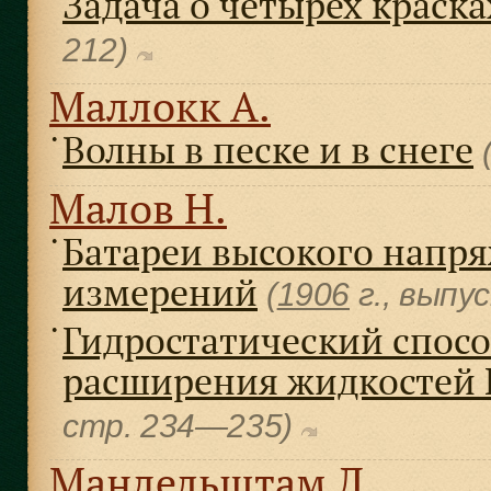
Задача о четырех краска
212)
Маллокк А.
Волны в песке и в снеге
●
Малов Н.
Батареи высокого напря
●
измерений
(
1906
г., выпу
Гидростатический спос
●
расширения жидкостей 
cтр. 234—235)
Мандельштам Л.