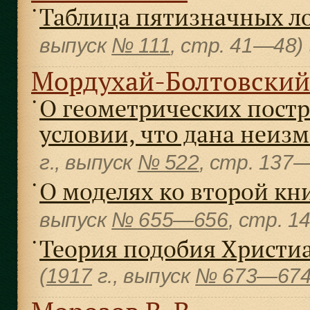
Таблица пятизначных л
●
выпуск
№ 111
, cтр. 41—48)
Мордухай-Болтовский
О геометрических пост
●
условии, что дана неизм
г., выпуск
№ 522
, cтр. 137
О моделях ко второй кн
●
выпуск
№ 655—656
, cтр. 
Теория подобия Христиа
●
(
1917
г., выпуск
№ 673—67