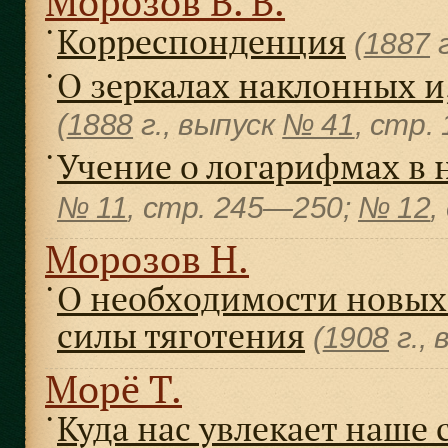
Морозов В. В.
Корреспонденция
●
(
1887
г
О зеркалах наклонных и,
●
(
1888
г., выпуск
№ 41
, cтр.
Учение о логарифмах в
●
№ 11
, cтр. 245—250;
№ 12
,
Морозов Н.
О необходимости новых
●
силы тяготения
(
1908
г.,
Морё Т.
Куда нас увлекает наше 
●