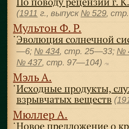
По поводу рецензии г. К
(
1911
г., выпуск
№ 529
, cтр
Мультон Ф. Р.
Эволюция солнечной си
●
—6;
№ 434
, cтр. 25—33;
№ 
№ 437
, cтр. 97—104)
Мэль А.
Исходные продукты, сл
●
взрывчатых веществ
(
19
Мюллер А.
Новое предложение о кр
●