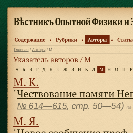
Содержание
Рубрики
Авторы
Стать
●
●
●
Главная
/
Авторы
/ М
Указатель авторов / М
А
Б
В
Г
Д
Е
Ё
Ж
З
И
К
Л
М
Н
О
П
Р
М. К.
Чествование памяти Неп
●
№ 614—615
, cтр. 50—54)
М. Я.
Новое сообщение проф.
●