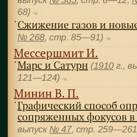
68)
Сжижение газов и новы
●
№ 268
, cтр. 85—91)
Мессершмит И.
Марс и Сатурн
●
(
1910
г., в
121—124)
Минин В. П.
Графический способ оп
●
сопряженных фокусов в
выпуск
№ 47
, cтр. 259—26