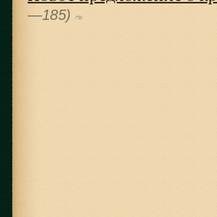
—185)