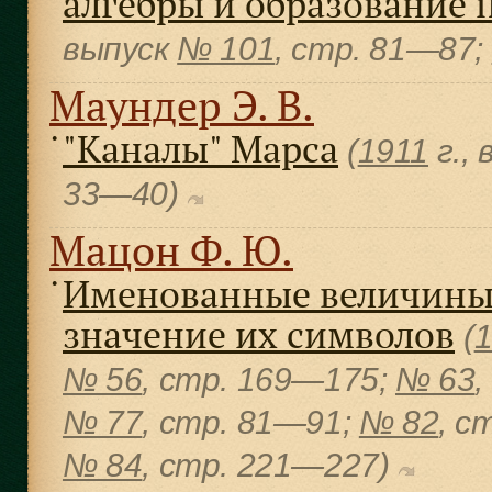
алгебры и образование 
выпуск
№ 101
, cтр. 81—87;
Маундер Э. В.
"Каналы" Марса
●
(
1911
г.,
33—40)
Мацон Ф. Ю.
Именованные величины 
●
значение их символов
(
№ 56
, cтр. 169—175;
№ 63
,
№ 77
, cтр. 81—91;
№ 82
, c
№ 84
, cтр. 221—227)