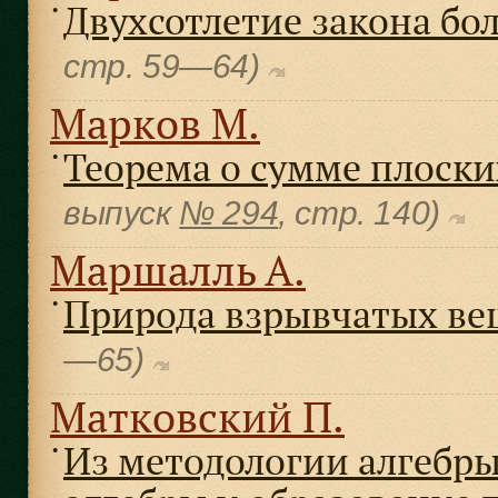
Двухсотлетие закона бо
●
cтр. 59—64)
Марков М.
Теорема о сумме плоских
●
выпуск
№ 294
, cтр. 140)
Маршалль А.
Природа взрывчатых ве
●
—65)
Матковский П.
Из методологии алгебры
●