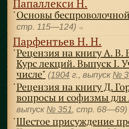
Папаллекси Н.
Основы беспроволочной
●
cтр. 115—124)
Парфентьев Н. Н.
Рецензия на книгу А. В.
●
Курс лекций. Выпуск I.
числе"
(
1904
г., выпуск
№ 3
Рецензия на книгу Д. Го
●
вопросы и софизмы для
выпуск
№ 351
, cтр. 68—69
Шестое присуждение пр
●