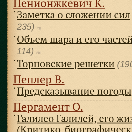
Пенионжкевич К.
Заметка о сложении сил
●
235)
Объем шара и его часте
●
114)
Торповские решетки
●
(
19
Пеплер В.
Предсказывание погоды
●
Пергамент О.
Галилео Галилей, его жи
●
(Критико-биографическ