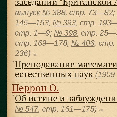
заседании "Британской 
выпуск
№ 388
, cтр. 73—82;
145—153;
№ 393
, cтр. 193
cтр. 1—9;
№ 398
, cтр. 25—
cтр. 169—178;
№ 406
, cтр
236)
Преподавание математи
●
естественных наук
(
1909
Перрон О.
Об истине и заблуждени
●
№ 547
, cтр. 161—175)