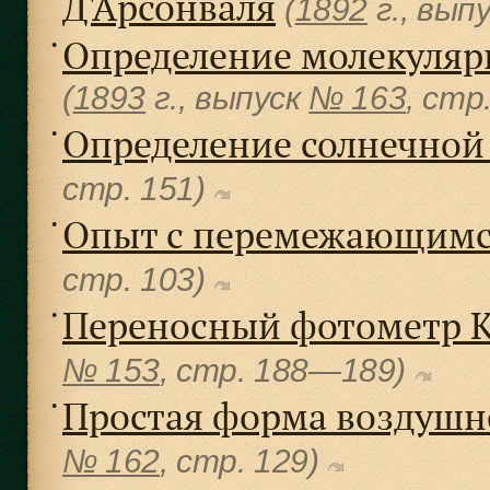
Д'Арсонваля
(
1892
г., вып
Определение молекулярн
●
(
1893
г., выпуск
№ 163
, cтр
Определение солнечной
●
cтр. 151)
Опыт с перемежающимс
●
cтр. 103)
Переносный фотометр К
●
№ 153
, cтр. 188—189)
Простая форма воздушн
●
№ 162
, cтр. 129)