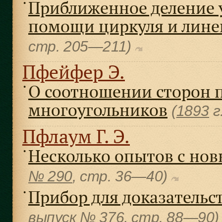
Приближенное деление у
●
помощи циркуля и лине
cтр. 205—211)
Пфейфер Э.
О соотношении сторон 
●
многоугольников
(
1893
г
Пфлаум Г. Э.
Несколько опытов с но
●
№ 290
, cтр. 36—40)
Прибор для доказательст
●
выпуск
№ 376
, cтр. 88—90