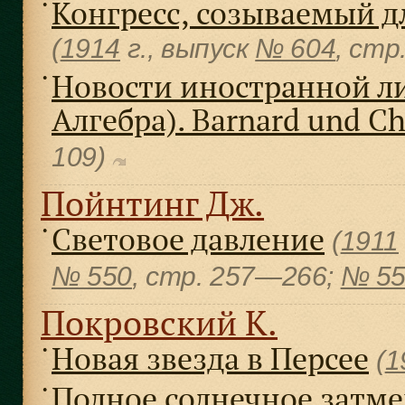
Конгресс, созываемый д
●
(
1914
г., выпуск
№ 604
, cтр
Новости иностранной ли
●
Алгебра). Barnard und Сh
109)
Пойнтинг Дж.
Световое давление
●
(
1911
№ 550
, cтр. 257—266;
№ 5
Покровский К.
Новая звезда в Персее
●
(
1
Полное солнечное затм
●