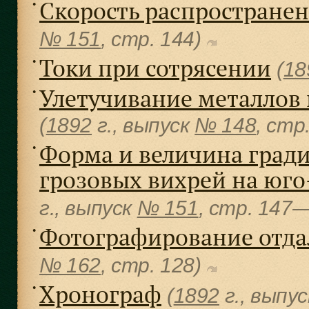
Скорость распространен
●
№ 151
, cтр. 144)
Токи при сотрясении
●
(
18
Улетучивание металлов 
●
(
1892
г., выпуск
№ 148
, cтр
Форма и величина гради
●
грозовых вихрей на юго-
г., выпуск
№ 151
, cтр. 147
Фотографирование отда
●
№ 162
, cтр. 128)
Хронограф
●
(
1892
г., выпу