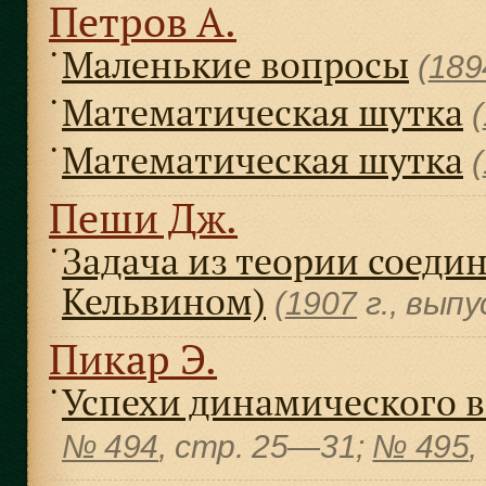
Петров А.
Маленькие вопросы
●
(
189
Математическая шутка
●
(
Математическая шутка
●
(
Пеши Дж.
Задача из теории соеди
●
Кельвином)
(
1907
г., вып
Пикар Э.
Успехи динамического 
●
№ 494
, cтр. 25—31;
№ 495
,