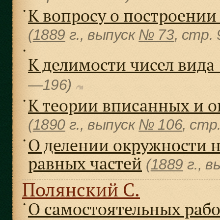
К вопросу о построении
●
(
1889
г., выпуск
№ 73
, cтр.
●
К делимости чисел вида 
—196)
К теории вписанных и 
●
(
1890
г., выпуск
№ 106
, cт
О делении окружности н
●
равных частей
(
1889
г., в
Полянский С.
О самостоятельных рабо
●