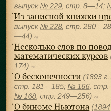
выпуск
№ 229
, cтр. 8—14;
Из записной книжки пр
●
выпуск
№ 228
, cтр. 280—2
—44)
Несколько слов по пово
●
математических курсов
174)
О бесконечности
●
(
1893
г.
cтр. 181—185;
№ 166
, cтр
№ 168
, cтр. 249—256)
О биноме Ньютона
●
(
1894