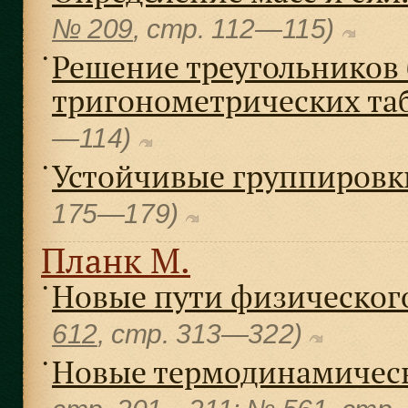
№ 209
, cтр. 112—115)
Решение треугольников
●
тригонометрических та
—114)
Устойчивые группировк
●
175—179)
Планк М.
Новые пути физическог
●
612
, cтр. 313—322)
Новые термодинамичес
●