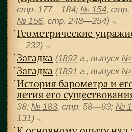
cтр. 177—184;
№ 154
, cтр
№ 156
, cтр. 248—254)
Геометрические упражн
●
—232)
Загадка
●
(
1892
г., выпуск
№ 
Загадка
●
(
1891
г., выпуск
№ 
История барометра и ег
●
летия его существовани
38;
№ 183
, cтр. 58—63;
№ 1
131)
К основному опыту над
●