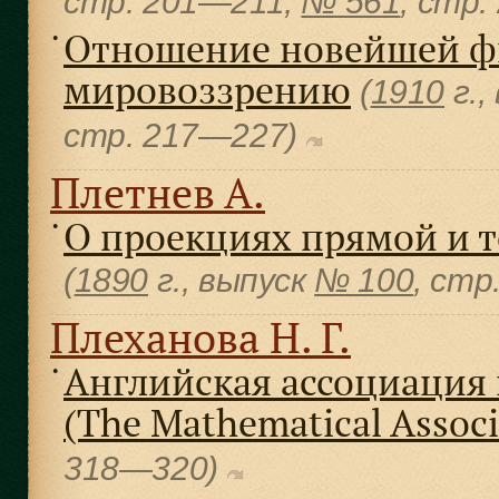
cтр. 201—211;
№ 561
, cтр
Отношение новейшей ф
●
мировоззрению
(
1910
г.,
cтр. 217—227)
Плетнев А.
О проекциях прямой и т
●
(
1890
г., выпуск
№ 100
, cтр
Плеханова Н. Г.
Английская ассоциация
●
(The Mathematical Associ
318—320)