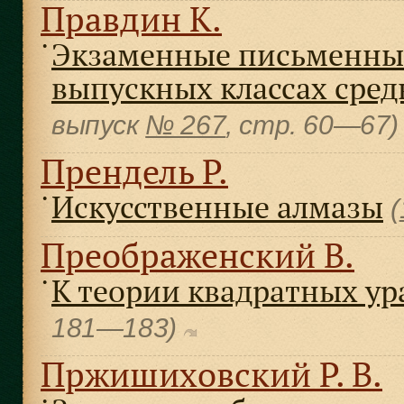
Правдин К.
Экзаменные письменные
●
выпускных классах сред
выпуск
№ 267
, cтр. 60—67
Прендель Р.
Искусственные алмазы
●
(
Преображенский В.
К теории квадратных у
●
181—183)
Пржишиховский Р. В.
●