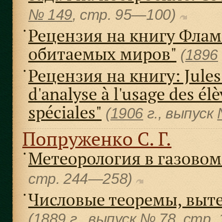
№ 149
, cтр. 95—100)
Рецензия на книгу Фла
●
обитаемых миров"
(
1896
Рецензия на книгу: Jules
●
d'analyse à l'usage des é
spéciales"
(
1906
г., выпуск
Попруженко С. Г.
Метеорология в газовом
●
cтр. 244—258)
Числовые теоремы, выт
●
(
1889
г., выпуск
№ 78
, cтр.