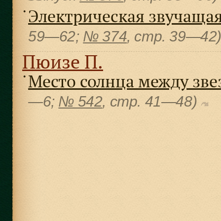
Электрическая звучащая
●
59—62;
№ 374
, cтр. 39—42
Пюизе П.
Место солнца между зв
●
—6;
№ 542
, cтр. 41—48)