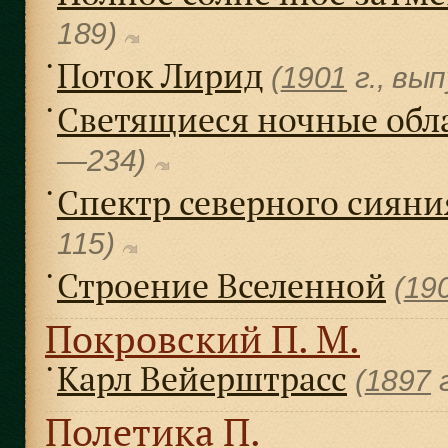
189)
Поток Лирид
●
(
1901
г., вы
Светящиеся ночные обл
●
—234)
Спектр северного сияни
●
115)
Строение Вселенной
●
(
19
Покровский П. М.
Карл Вейерштрасс
●
(
1897
г
Полетика П.