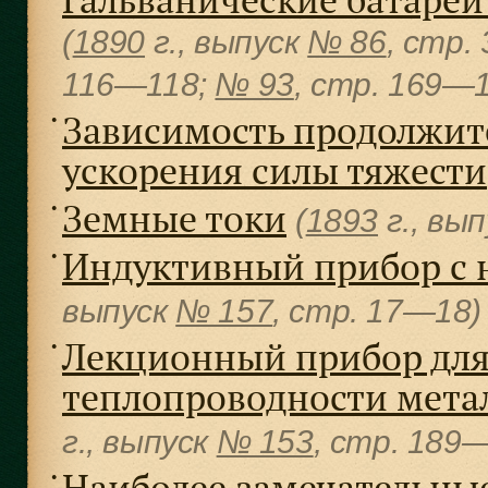
(
1890
г., выпуск
№ 86
, cтр.
116—118;
№ 93
, cтр. 169—
Зависимость продолжит
●
ускорения силы тяжести
Земные токи
●
(
1893
г., вы
Индуктивный прибор с 
●
выпуск
№ 157
, cтр. 17—18
Лекционный прибор для
●
теплопроводности метал
г., выпуск
№ 153
, cтр. 189
Наиболее замечательные
●