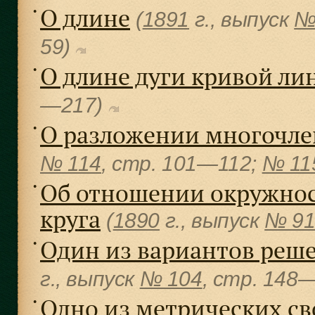
О длине
●
(
1891
г., выпуск
№
59)
О длине дуги кривой ли
●
—217)
О разложении многочле
●
№ 114
, cтр. 101—112;
№ 11
Об отношении окружност
●
круга
(
1890
г., выпуск
№ 9
Один из вариантов реш
●
г., выпуск
№ 104
, cтр. 148
Одно из метрических св
●