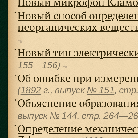
Новый микрофон Кламо
Новый способ определен
●
неорганических вещест
Новый тип электрически
●
155—156)
Об ошибке при измерен
●
(
1892
г., выпуск
№ 151
, cтр
Объяснение образовани
●
выпуск
№ 144
, cтр. 264—2
Определение механичес
●