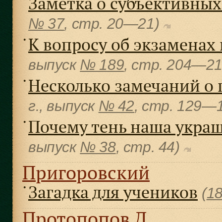
Заметка о субъективны
№ 37
, cтр. 20—21)
К вопросу об экзаменах
●
выпуск
№ 189
, cтр. 204—2
Несколько замечаний о
●
г., выпуск
№ 42
, cтр. 129—
Почему тень наша укра
●
выпуск
№ 38
, cтр. 44)
Пригоровский
Загадка для учеников
●
(
1
Протопопов Д.