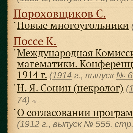
Пороховщиков С.
Новые многоугольники
●
Поссе К.
Международная Комисс
●
математики. Конференция
1914 г.
(
1914
г., выпуск
№ 6
Н. Я. Сонин (некролог)
●
(
74)
О согласовании програм
●
(
1912
г., выпуск
№ 555
, cтр