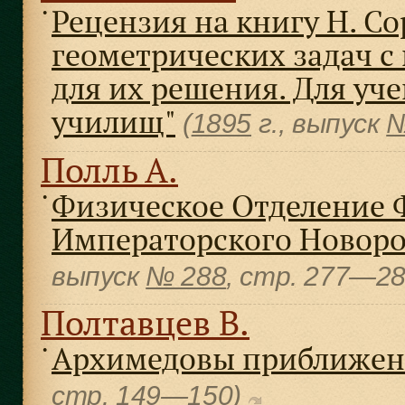
Рецензия на книгу Н. С
●
геометрических задач 
для их решения. Для уч
училищ"
(
1895
г., выпуск
№
Полль А.
Физическое Отделение 
●
Императорского Новоро
выпуск
№ 288
, cтр. 277—2
Полтавцев В.
Архимедовы приближени
●
cтр. 149—150)