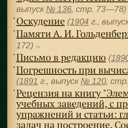
выпуск
№ 136
, cтр. 73—78
Оскудение
●
(
1904
г., выпус
Памяти А. И. Гольденбер
●
172)
Письмо в редакцию
●
(
189
Погрешность при вычис
●
(
1891
г., выпуск
№ 120
, cт
Рецензия на книгу "Эле
●
учебных заведений, с п
упражнений и статьи: 
задач на построение. Со