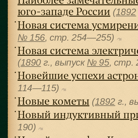
юго-западе России
(
1892
Новая система усмирен
●
№ 156
, cтр. 254—255)
Новая система электрич
●
(
1890
г., выпуск
№ 95
, cтр.
Новейшие успехи астр
●
114—115)
Новые кометы
●
(
1892
г., 
Новый индуктивный пр
●
190)
●