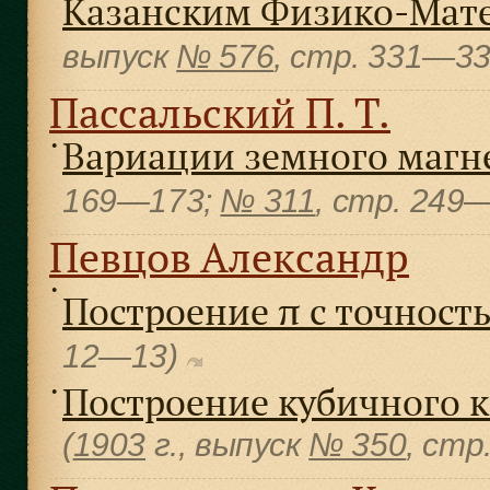
Казанским Физико-Мат
выпуск
№ 576
, cтр. 331—3
Пассальский П. Т.
Вариации земного магн
●
169—173;
№ 311
, cтр. 249
Певцов Александр
●
Построение π с точност
12—13)
Построение кубичного к
●
(
1903
г., выпуск
№ 350
, cтр