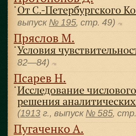
От С.-Петербургского К
●
выпуск
№ 195
, cтр. 49)
Пряслов М.
Условия чувствительнос
●
82—84)
Псарев Н.
Исследование числового
●
решения аналитических
(
1913
г., выпуск
№ 585
, cт
Пугаченко А.