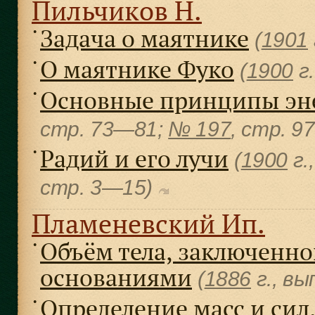
Пильчиков Н.
Задача о маятнике
●
(
1901
О маятнике Фуко
●
(
1900
г.
Основные принципы эн
●
cтр. 73—81;
№ 197
, cтр. 
Радий и его лучи
●
(
1900
г.
cтр. 3—15)
Пламеневский Ип.
Объём тела, заключенн
●
основаниями
(
1886
г., вы
Определение масс и сил.
●