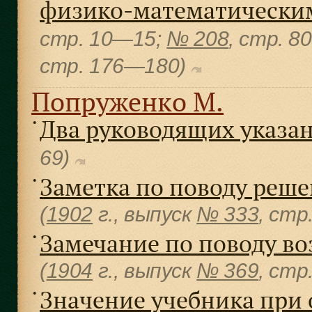
физико-математически
cтр. 10—15;
№ 208
, cтр. 
cтр. 176—180)
Попруженко М.
Два руководящих указа
●
69)
Заметка по поводу реш
●
(
1902
г., выпуск
№ 333
, cт
Замечание по поводу воз
●
(
1904
г., выпуск
№ 369
, cт
Значение учебника при
●