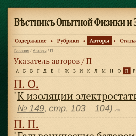
Содержание
Рубрики
Авторы
Стать
●
●
●
Главная
/
Авторы
/ П
Указатель авторов / П
А
Б
В
Г
Д
Е
Ё
Ж
З
И
К
Л
М
Н
О
П
Р
П. О.
К изоляции электростат
●
№ 149
, cтр. 103—104)
П. П.
Гальванические батареи 
●