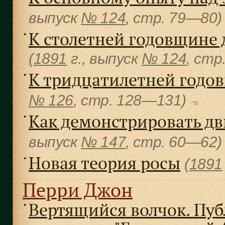
выпуск
№ 124
, cтр. 79—80
К столетней годовщине
●
(
1891
г., выпуск
№ 124
, cтр
К тридцатилетней годо
●
№ 126
, cтр. 128—131)
Как демонстрировать д
●
выпуск
№ 147
, cтр. 60—62
Новая теория росы
●
(
1891
Перри Джон
Вертящийся волчок. Пу
●