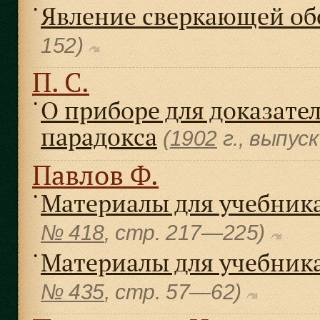
Явление сверкающей об
●
152)
П. С.
О приборе для доказате
●
парадокса
(
1902
г., выпус
Павлов Ф.
Материалы для учебник
●
№ 418
, cтр. 217—225)
Материалы для учебник
●
№ 435
, cтр. 57—62)