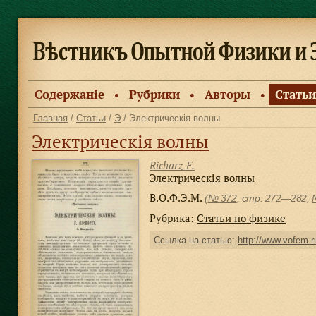
Содержанiе
Рубрики
Авторы
Статьи
●
●
●
Главная
/
Статьи
/
Э
/ Электрическiя волны
Электрическiя волны
Richarz F.
Электрическiя волны
В.О.Ф.Э.М.
(
№ 372
, стр. 272—282;
Рубрика:
Статьи по физике
Ссылка на статью:
http://www.vofem.ru