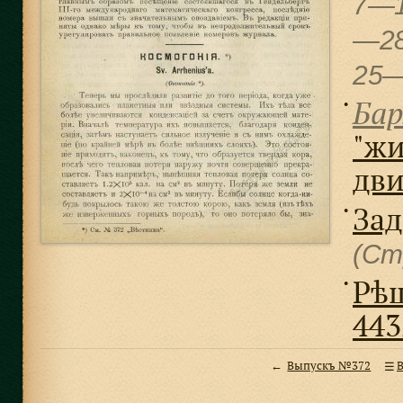
7—1
—28
25
Бар
●
"жи
дви
Зад
●
(Ст
Рѣш
●
443
Выпускъ №372
В