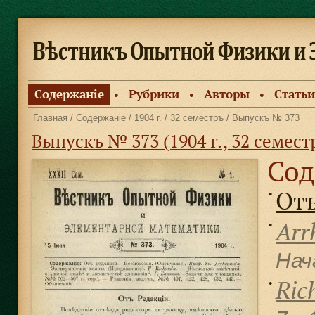
Содержанiе
Рубрики
Авторы
Статьи
●
●
●
Главная
/
Содержанiе
/
1904 г.
/
32 семестръ
/ Выпускъ № 373
Выпускъ № 373 (1904 г., 32 семест
Сод
Отъ
●
Arr
●
Нач
Ric
●