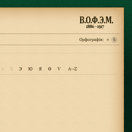
Орфографiя:
e
ѣ
Ь
Ѣ
Э
Ю
Я
Ѳ
Ѵ
A—Z