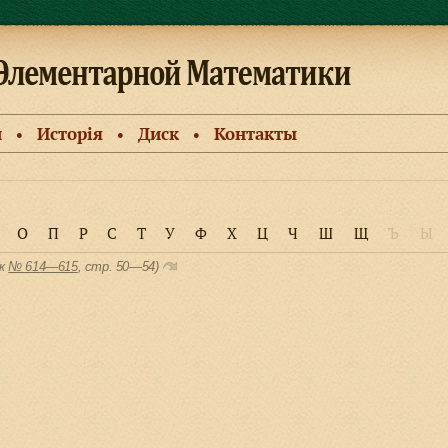
и
Исторiя
Диск
Контакты
●
●
●
О
П
Р
С
Т
У
Ф
Х
Ц
Ч
Ш
Щ
Ъ
Ы
ск
№ 614—615
, cтр. 50—54)