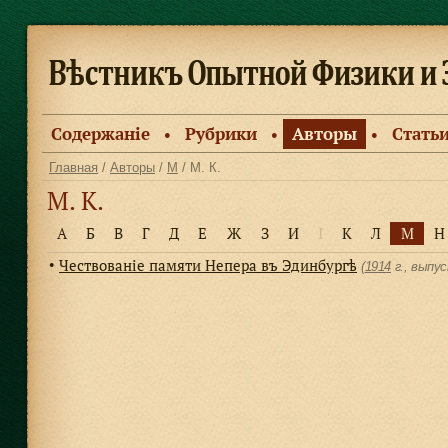
Содержанiе
Рубрики
Авторы
Стать
●
●
●
Главная
/
Авторы
/
М
/ М. К.
М. К.
А
Б
В
Г
Д
Е
Ж
З
И
І
К
Л
М
Н
Чествованіе памяти Непера въ Эдинбургѣ
●
(
1914
г., выпу