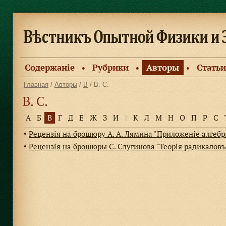
Содержанiе
Рубрики
Авторы
Статьи
●
●
●
Главная
/
Авторы
/
В
/ В. С.
В. С.
А
Б
В
Г
Д
Е
Ж
З
И
І
К
Л
М
Н
О
П
Р
С
Рецензiя на брошюру А. А. Лямина "Приложенiе алгебр
●
Рецензiя на брошюры С. Слугинова "Теорiя радикаловъ"
●