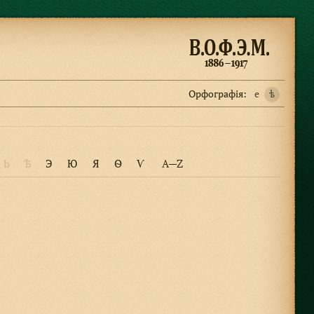
Орфографiя:
e
ѣ
Ь
Ѣ
Э
Ю
Я
Ѳ
Ѵ
A—Z