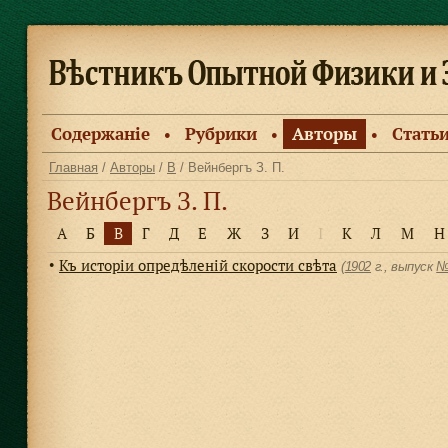
Содержанiе
Рубрики
Авторы
Стать
●
●
●
Главная
/
Авторы
/
В
/ Вейнбергъ З. П.
Вейнбергъ З. П.
А
Б
В
Г
Д
Е
Ж
З
И
І
К
Л
М
Н
Къ исторiи опредѣленiй скорости свѣта
●
(
1902
г., выпуск
№