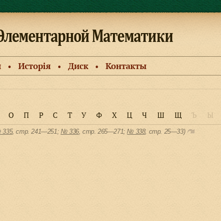
и
Исторiя
Диск
Контакты
●
●
●
О
П
Р
С
Т
У
Ф
Х
Ц
Ч
Ш
Щ
Ъ
Ы
 335
, cтр. 241—251;
№ 336
, cтр. 265—271;
№ 338
, cтр. 25—33)