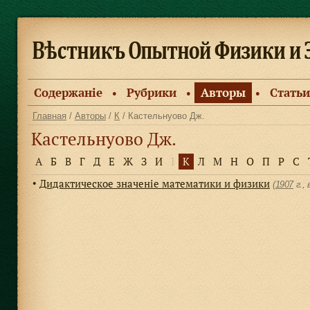
Содержанiе
Рубрики
Авторы
Статьи
●
●
●
Главная
/
Авторы
/
К
/ Кастельнуово Дж.
Кастельнуово Дж.
А
Б
В
Г
Д
Е
Ж
З
И
І
К
Л
М
Н
О
П
Р
С
Дидактическое значенiе математики и физики
●
(
1907
г.,