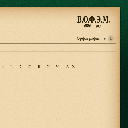
Орфографiя:
e
ѣ
Ь
Ѣ
Э
Ю
Я
Ѳ
Ѵ
A—Z