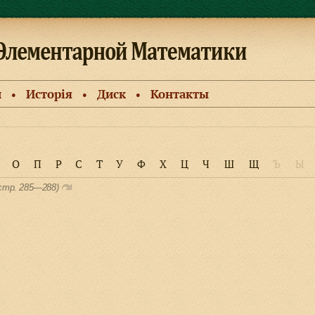
и
Исторiя
Диск
Контакты
●
●
●
О
П
Р
С
Т
У
Ф
Х
Ц
Ч
Ш
Щ
Ъ
Ы
 cтр. 285—288)