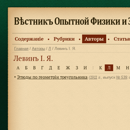
Содержанiе
Рубрики
Авторы
Стать
●
●
●
Главная
/
Авторы
/
Л
/ Левинъ I. Я.
Левинъ I. Я.
А
Б
В
Г
Д
Е
Ж
З
И
І
К
Л
М
Н
Этюды по геометрiи треугольника
●
(
1911
г., выпуск
№ 539
,