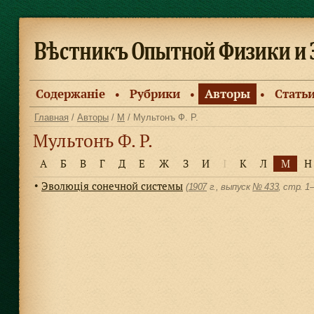
Содержанiе
Рубрики
Авторы
Стать
●
●
●
Главная
/
Авторы
/
М
/ Мультонъ Ф. Р.
Мультонъ Ф. Р.
А
Б
В
Г
Д
Е
Ж
З
И
І
К
Л
М
Н
Эволюцiя сонечной системы
●
(
1907
г., выпуск
№ 433
, cтр. 