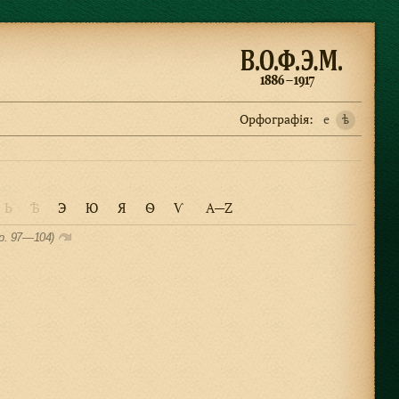
Орфографiя:
e
ѣ
Ь
Ѣ
Э
Ю
Я
Ѳ
Ѵ
A—Z
р. 97—104)