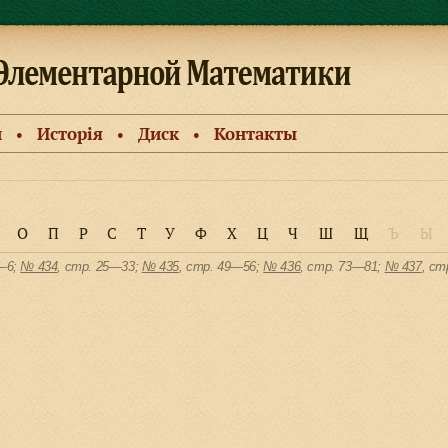
и
Исторiя
Диск
Контакты
●
●
●
О
П
Р
С
Т
У
Ф
Х
Ц
Ч
Ш
Щ
Ъ
Ы
1—6;
№ 434
, cтр. 25—33;
№ 435
, cтр. 49—56;
№ 436
, cтр. 73—81;
№ 437
, cт