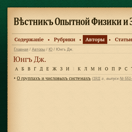
Содержанiе
Рубрики
Авторы
Статьи
●
●
●
Главная
/
Авторы
/
Ю
/ Юнгъ Дж.
Юнгъ Дж.
А
Б
В
Г
Д
Е
Ж
З
И
І
К
Л
М
Н
О
П
Р
С
О группахъ и числовыхъ системахъ
●
(
1911
г., выпуск
№ 551