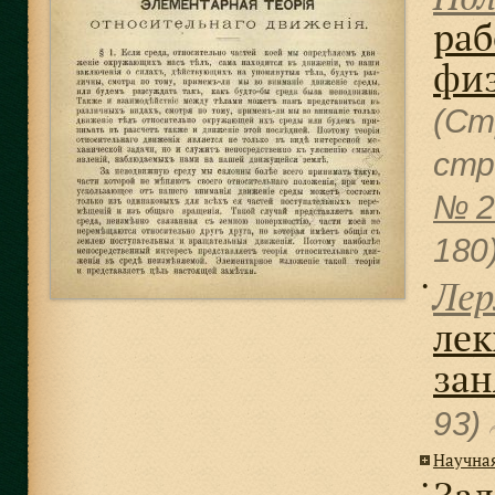
раб
фи
(Ст
cтр
№ 2
180
Лер
●
лек
зан
93)
Научна
●