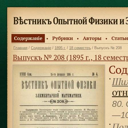
Содержанiе
Рубрики
Авторы
Статьи
●
●
●
Главная
/
Содержанiе
/
1895 г.
/
18 семестръ
/ Выпускъ № 208
Выпускъ № 208 (1895 г., 18 семест
Сод
Шил
●
отн
80.
—1
Пол
●