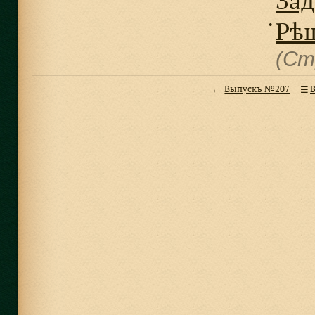
Зад
Рѣш
●
(Ст
Выпускъ №207
В