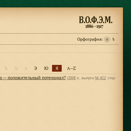
Орфография:
e
ѣ
Ъ
Ы
Ь
Э
Ю
Я
A—Z
во — положительный потенциал?
(
1906
г., выпуск
№ 412
, cтр.