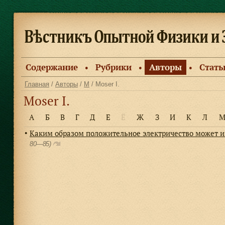
Содержание
Рубрики
Авторы
Стать
●
●
●
Главная
/
Авторы
/
M
/ Moser I.
Moser I.
А
Б
В
Г
Д
Е
Ё
Ж
З
И
К
Л
Каким образом положительное электричество может и
●
80—85)