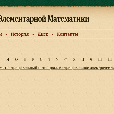
и
История
Диск
Контакты
●
●
●
М
Н
О
П
Р
С
Т
У
Ф
Х
Ц
Ч
Ш
Щ
меть отрицательный потенциал, и отрицательное электричест