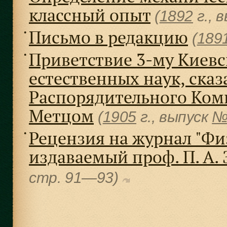
классный опыт
(
1892
г., 
Письмо в редакцию
●
(
189
Приветствие 3-му Киевс
●
естественных наук, ска
Распорядительного Комит
Метцом
(
1905
г., выпуск
№
Рецензия на журнал "Фи
●
издаваемый проф. П. А.
cтр. 91—93)