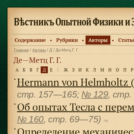
Содержание
Рубрики
Авторы
Стать
●
●
●
Главная
/
Авторы
/
Д
/ Де-Метц Г. Г.
Де—Метц Г. Г.
А
Б
В
Г
Д
Е
Ё
Ж
З
И
К
Л
М
Н
О
П
Р
Hermann von Helmholtz 
●
cтр. 157—165;
№ 129
, cтр
Об опытах Тесла с пер
●
№ 160
, cтр. 69—75)
Определение механическ
●