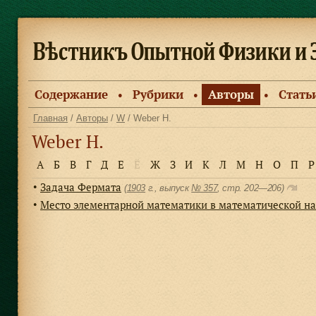
Содержание
Рубрики
Авторы
Стать
●
●
●
Главная
/
Авторы
/
W
/ Weber H.
Weber H.
А
Б
В
Г
Д
Е
Ё
Ж
З
И
К
Л
М
Н
О
П
Р
Задача Фермата
●
(
1903
г., выпуск
№ 357
, cтр. 202—206)
Место элементарной математики в математической н
●