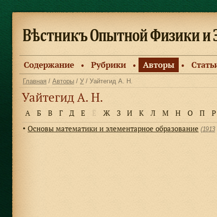
Содержание
Рубрики
Авторы
Стать
●
●
●
Главная
/
Авторы
/
У
/ Уайтегид А. Н.
Уайтегид А. Н.
А
Б
В
Г
Д
Е
Ё
Ж
З
И
К
Л
М
Н
О
П
Р
Основы математики и элементарное образование
●
(
1913